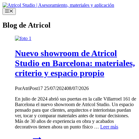
Saltar
al
Menú
contenido
Blog de Atricol
Nuevo showroom de Atricol
Studio en Barcelona: materiales,
criterio y espacio propio
Por
AtriPost17
25/07/2024
08/07/2026
En julio de 2024 abrió sus puertas en la calle Villarroel 161 de
Barcelona el nuevo showroom de Atricol Studio. Un espacio
pensado para que clientes, arquitectos e interioristas puedan
ver, tocar y comparar materiales antes de tomar decisiones.
Más de 30 años de experiencia en obra y acabados
decorativos tienen ahora un punto físico …
Leer más
Nuevo