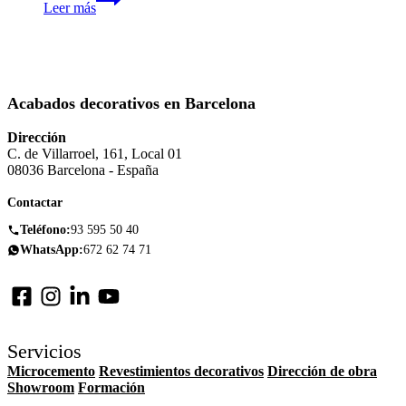
Leer más
showroom
de
Atricol
Studio
en
Barcelona:
Acabados decorativos en Barcelona
materiales,
criterio
Dirección
y
C. de Villarroel, 161, Local 01
espacio
08036 Barcelona - España
propio
Contactar
Teléfono:
93 595 50 40
WhatsApp:
672 62 74 71
Servicios
Microcemento
Revestimientos decorativos
Dirección de obra
Showroom
Formación