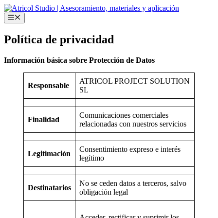
Saltar
al
Menú
contenido
Política de privacidad
Información básica sobre Protección de Datos
ATRICOL PROJECT SOLUTION
Responsable
SL
Comunicaciones comerciales
Finalidad
relacionadas con nuestros servicios
Consentimiento expreso e interés
Legitimación
legítimo
No se ceden datos a terceros, salvo
Destinatarios
obligación legal
Acceder, rectificar y suprimir los