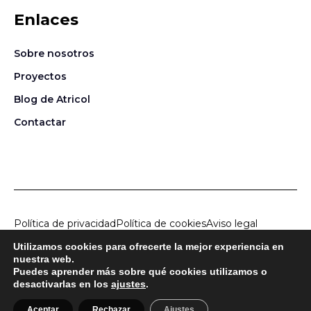
Enlaces
Sobre nosotros
Proyectos
Blog de Atricol
Contactar
Política de privacidad
Política de cookies
Aviso legal
Utilizamos cookies para ofrecerte la mejor experiencia en
© 2026
Atricol Project Solution, S.L.
Todos los derechos
nuestra web.
Puedes aprender más sobre qué cookies utilizamos o
reservados · Desarrollado por [gpc studio]*
desactivarlas en los
ajustes
.
Aceptar
Rechazar
Ajustes