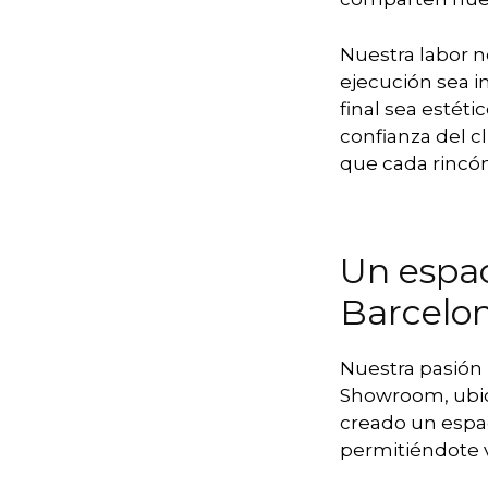
Nuestra labor n
ejecución sea i
final sea estét
confianza del cl
que cada rincón
Un espac
Barcelo
Nuestra pasión 
Showroom, ubica
creado un espac
permitiéndote v