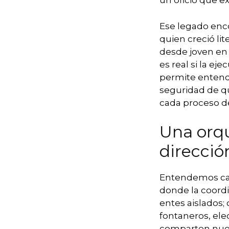
un oficio que ex
Ese legado enco
quien creció l
desde joven en
es real si la e
permite entende
seguridad de q
cada proceso de
Una orqu
direcció
Entendemos cad
donde la coordi
entes aislados
fontaneros, ele
comparten nuest