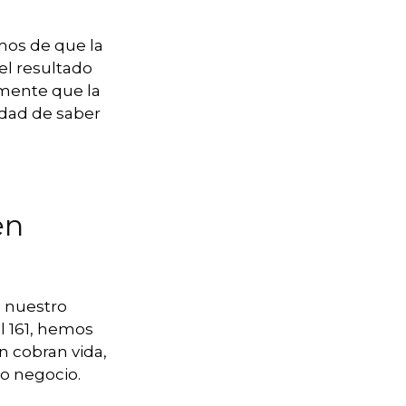
mos de que la
el resultado
emente que la
ridad de saber
en
n nuestro
l 161, hemos
n cobran vida,
 o negocio.