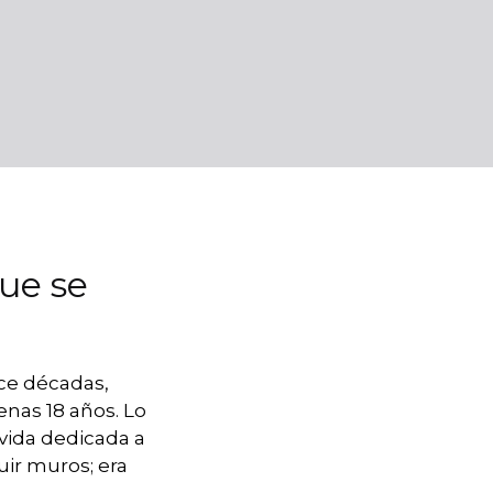
que se
ace décadas,
enas 18 años. Lo
vida dedicada a
ruir muros; era