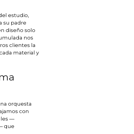
del estudio,
a su padre
n diseño solo
acumulada nos
os clientes la
cada material y
sma
una orquesta
abajamos con
ales —
s— que