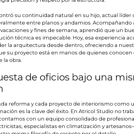
igía precisión y respeto por la estructura.
ntró su continuidad natural en su hijo, actual líder 
iteralmente entre planos y andamios. Acompañando 
 vacaciones y fines de semana, aprendió que un bue
jecución técnica es impecable. Hoy, esa experiencia 
r la arquitectura desde dentro, ofreciendo a nuestr
ue su proyecto está en manos de quienes conocen 
 la obra.
esta de oficios bajo una mi
n
a reforma y cada proyecto de interiorismo como 
nación es la clave del éxito. En Atricol Studio no tr
; contamos con un equipo consolidado de profesion
ctricistas, especialistas en climatización y artesano
ra misma filosofía de respeto por el detalle.