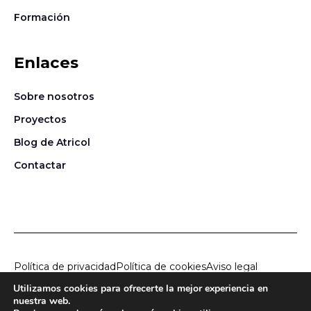
Formación
Enlaces
Sobre nosotros
Proyectos
Blog de Atricol
Contactar
Política de privacidad
Política de cookies
Aviso legal
Utilizamos cookies para ofrecerte la mejor experiencia en
nuestra web.
© 2026
Atricol Project Solution, S.L.
Todos los derechos