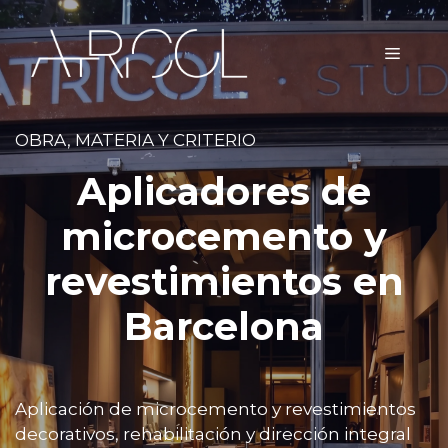
Saltar
al
MEN
contenido
OBRA, MATERIA Y CRITERIO
Aplicadores de
microcemento y
revestimientos en
Barcelona
Aplicación de microcemento y revestimientos
decorativos, rehabilitación y dirección integral