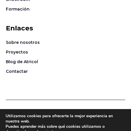
Formación
Enlaces
Sobre nosotros
Proyectos
Blog de Atricol
Contactar
Política de privacidad
Política de cookies
Aviso legal
Utilizamos cookies para ofrecerte la mejor experiencia en
nuestra web.
Puedes aprender más sobre qué cookies utilizamos o
© 2026 Atricol S. A. Todos los derechos reservados ·