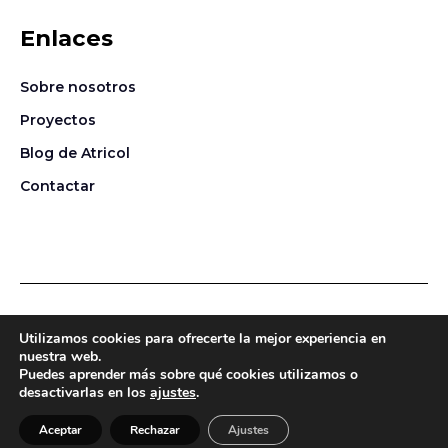
Enlaces
Sobre nosotros
Proyectos
Blog de Atricol
Contactar
Política de privacidad
Política de cookies
Aviso legal
Utilizamos cookies para ofrecerte la mejor experiencia en
nuestra web.
Puedes aprender más sobre qué cookies utilizamos o
© 2026
Atricol Project Solution, S.L.
Todos los derechos
desactivarlas en los
ajustes
.
reservados · Desarrollado por [gpc studio]*
Aceptar
Rechazar
Ajustes