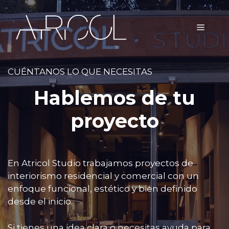
Saltar
al
MEN
contenido
CUÉNTANOS LO QUE NECESITAS
Hablemos de tu
proyecto
En Atricol Studio trabajamos proyectos de
interiorismo residencial y comercial con un
enfoque funcional, estético y bien definido
desde el inicio.
Si tienes una idea clara o necesitas ayuda para