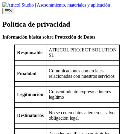
Saltar
al
Menú
contenido
Política de privacidad
Información básica sobre Protección de Datos
ATRICOL PROJECT SOLUTION
Responsable
SL
Comunicaciones comerciales
Finalidad
relacionadas con nuestros servicios
Consentimiento expreso e interés
Legitimación
legítimo
No se ceden datos a terceros, salvo
Destinatarios
obligación legal
Acceder, rectificar y suprimir los